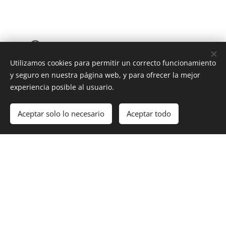
Transporte y Logistica
Utilizamos cookies para permitir un correcto funcionamiento
y seguro en nuestra página web, y para ofrecer la mejor
experiencia posible al usuario.
Servicio de grupaje para sus muebles.
Aceptar solo lo necesario
Aceptar todo
Transporte, almacenaje, aduana de
despacho.
Contamos con : la disponibilidad de un
depósito de carga en almacén, camiones para
transporte dentro y fuera de Italia, una red de
colaboradores. Gracias a la posición estratégica
y a la experiencia adquirida durante los años, a
un equipo multilingüe calificado y competente
ofrecemos un servicio seguro y rápido. Nos