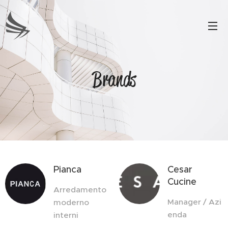
Brands
Pianca
Cesar
Cucine
Arredamento
Manager / Azi
moderno
enda
interni